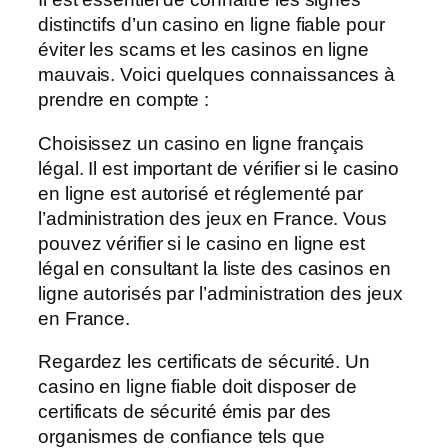
distinctifs d’un casino en ligne fiable pour
éviter les scams et les casinos en ligne
mauvais. Voici quelques connaissances à
prendre en compte :
Choisissez un casino en ligne français
légal. Il est important de vérifier si le casino
en ligne est autorisé et réglementé par
l’administration des jeux en France. Vous
pouvez vérifier si le casino en ligne est
légal en consultant la liste des casinos en
ligne autorisés par l’administration des jeux
en France.
Regardez les certificats de sécurité. Un
casino en ligne fiable doit disposer de
certificats de sécurité émis par des
organismes de confiance tels que