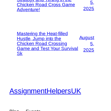
5,
Chicken Road Cross Game
2025
Adventure!
Mastering the Heat-filled
August
Hustle, Jump into the
Chicken Road Crossing
5,
Game and Test Your Survival
2025
Sk
AssignmentHelpersUK