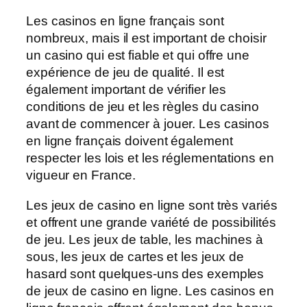
Les casinos en ligne français sont
nombreux, mais il est important de choisir
un casino qui est fiable et qui offre une
expérience de jeu de qualité. Il est
également important de vérifier les
conditions de jeu et les règles du casino
avant de commencer à jouer. Les casinos
en ligne français doivent également
respecter les lois et les réglementations en
vigueur en France.
Les jeux de casino en ligne sont très variés
et offrent une grande variété de possibilités
de jeu. Les jeux de table, les machines à
sous, les jeux de cartes et les jeux de
hasard sont quelques-uns des exemples
de jeux de casino en ligne. Les casinos en