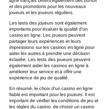
ligne français offrent également des bonus
et des promotions pour les nouveaux
joueurs et les joueurs réguliers.
Les tests des joueurs sont également
importants pour évaluer la qualité d’un
casino en ligne. Les joueurs peuvent
partager leurs expériences et leurs
impressions sur les casinos en ligne pour
aider les autres à prendre une décision
éclairée. Les tests des joueurs peuvent
également aider les casinos en ligne à
améliorer leur service et à offrir une
expérience de jeu de qualité.
En résumé, le choix d’un casino en ligne
fiable est important pour les joueurs. Il est
important de vérifier les conditions de jeu et
les règles du casino, de choisir un casino