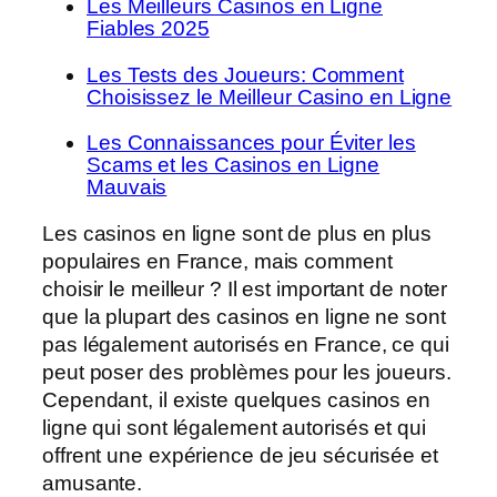
Les Meilleurs Casinos en Ligne
Fiables 2025
Les Tests des Joueurs: Comment
Choisissez le Meilleur Casino en Ligne
Les Connaissances pour Éviter les
Scams et les Casinos en Ligne
Mauvais
Les casinos en ligne sont de plus en plus
populaires en France, mais comment
choisir le meilleur ? Il est important de noter
que la plupart des casinos en ligne ne sont
pas légalement autorisés en France, ce qui
peut poser des problèmes pour les joueurs.
Cependant, il existe quelques casinos en
ligne qui sont légalement autorisés et qui
offrent une expérience de jeu sécurisée et
amusante.