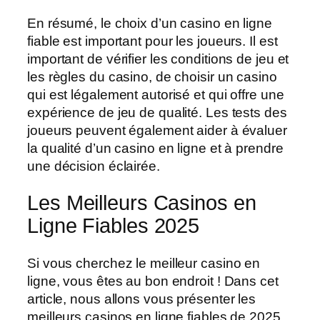
En résumé, le choix d’un casino en ligne
fiable est important pour les joueurs. Il est
important de vérifier les conditions de jeu et
les règles du casino, de choisir un casino
qui est légalement autorisé et qui offre une
expérience de jeu de qualité. Les tests des
joueurs peuvent également aider à évaluer
la qualité d’un casino en ligne et à prendre
une décision éclairée.
Les Meilleurs Casinos en
Ligne Fiables 2025
Si vous cherchez le meilleur casino en
ligne, vous êtes au bon endroit ! Dans cet
article, nous allons vous présenter les
meilleurs casinos en ligne fiables de 2025,