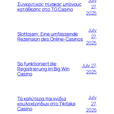
July
Συγκριτικός πίνακας μπόνους
27,
κατάθεσης στο TG Casino
2025
July
Slottojam: Eine umfassende
27,
Rezension des Online-Casinos
2025
So funktioniert die
July 27,
Registrierung im Big Win
2025
Casino
July
Τα καλύτερα παιχνίδια
27,
κουλοχέρηδων στο Tikitaka
Casino
2025