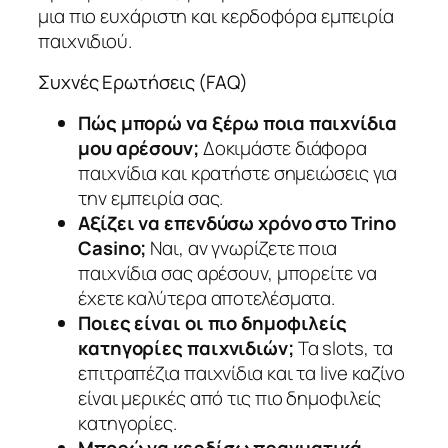
μια πιο ευχάριστη και κερδοφόρα εμπειρία
παιχνιδιού.
Συχνές Ερωτήσεις (FAQ)
Πώς μπορώ να ξέρω ποια παιχνίδια
μου αρέσουν;
Δοκιμάστε διάφορα
παιχνίδια και κρατήστε σημειώσεις για
την εμπειρία σας.
Αξίζει να επενδύσω χρόνο στο Trino
Casino;
Ναι, αν γνωρίζετε ποια
παιχνίδια σας αρέσουν, μπορείτε να
έχετε καλύτερα αποτελέσματα.
Ποιες είναι οι πιο δημοφιλείς
κατηγορίες παιχνιδιών;
Τα slots, τα
επιτραπέζια παιχνίδια και τα live καζίνο
είναι μερικές από τις πιο δημοφιλείς
κατηγορίες.
Μπορώ να κερδίσω πραγματικά