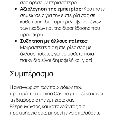
σας αρέσουν περισσότερο.
Αξιολόγηση της εμπειρίας:
Κρατήστε
σημειώσεις για την εμπειρία σας σε
κάθε παιχνίδι, συμπεριλαμβανομένων
των κερδών και της διασκέδασης που
προσφέρει.
Συζήτηση με άλλους παίκτες:
Μοιραστείτε τις εμπειρίες σας με
άλλους παίκτες για να μάθετε ποια
παιχνίδια είναι δημοφιλή και γιατί.
Συμπέρασμα
Η αναγνώριση των παιχνιδιών που
προτιμάτε στο Trino Casino μπορεί να κάνει
τη διαφορά στην εμπειρία σας.
Εξερευνώντας και κατανοώντας τις
προτιμήσεις σας, μπορείτε να απολαύσετε