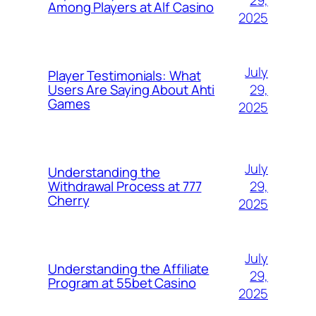
Among Players at Alf Casino
2025
July
Player Testimonials: What
29,
Users Are Saying About Ahti
Games
2025
July
Understanding the
29,
Withdrawal Process at 777
Cherry
2025
July
Understanding the Affiliate
29,
Program at 55bet Casino
2025