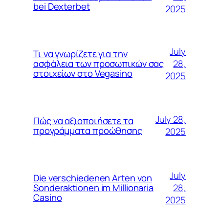
bei Dexterbet
2025
July
Τι να γνωρίζετε για την
28,
ασφάλεια των προσωπικών σας
στοιχείων στο Vegasino
2025
July 28,
Πώς να αξιοποιήσετε τα
προγράμματα προώθησης
2025
July
Die verschiedenen Arten von
28,
Sonderaktionen im Millionaria
Casino
2025