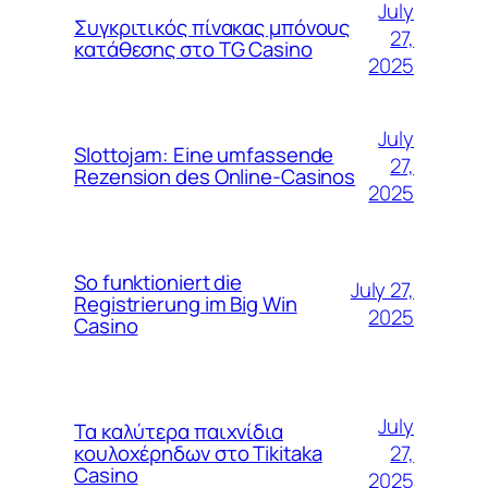
July
Συγκριτικός πίνακας μπόνους
27,
κατάθεσης στο TG Casino
2025
July
Slottojam: Eine umfassende
27,
Rezension des Online-Casinos
2025
So funktioniert die
July 27,
Registrierung im Big Win
2025
Casino
July
Τα καλύτερα παιχνίδια
27,
κουλοχέρηδων στο Tikitaka
Casino
2025