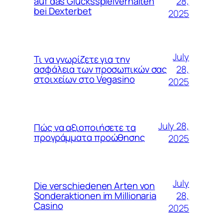
28,
auf das Glücksspielverhalten
bei Dexterbet
2025
July
Τι να γνωρίζετε για την
28,
ασφάλεια των προσωπικών σας
στοιχείων στο Vegasino
2025
July 28,
Πώς να αξιοποιήσετε τα
προγράμματα προώθησης
2025
July
Die verschiedenen Arten von
28,
Sonderaktionen im Millionaria
Casino
2025