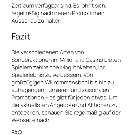
Zeitraum verfügbar sind. Es lohnt sich,
regelmäßig nach neuen Promotionen
Ausschau zu halten.
Fazit
Die verschiedenen Arten von
Sonderaktionen im Millionaria Casino bieten
Spielern zahlreiche Möglichkeiten, ihr
Spielerlebnis zu verbessern. Von
großzügigen Willkommensboni bis hin zu
aufregenden Turnieren und saisonalen
Promotionen – es gibt für jeden etwas. Um
die aktuellsten Angebote und Aktionen zu
entdecken, schauen Sie regelmäßig auf der
Webseite nach.
FAQ