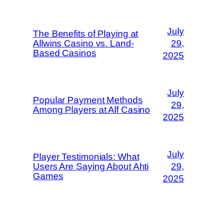
July
The Benefits of Playing at
Allwins Casino vs. Land-
29,
Based Casinos
2025
July
Popular Payment Methods
29,
Among Players at Alf Casino
2025
July
Player Testimonials: What
Users Are Saying About Ahti
29,
Games
2025