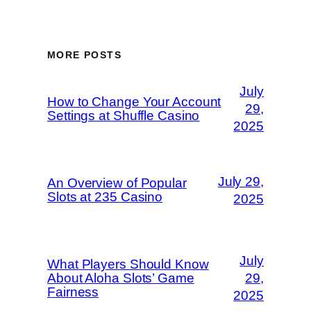
MORE POSTS
July
How to Change Your Account
29,
Settings at Shuffle Casino
2025
July 29,
An Overview of Popular
Slots at 235 Casino
2025
July
What Players Should Know
About Aloha Slots’ Game
29,
Fairness
2025