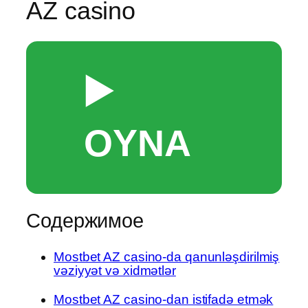
AZ casino
▶️
OYNA
Содержимое
Mostbet AZ casino-da qanunləşdirilmiş
vəziyyət və xidmətlər
Mostbet AZ casino-dan istifadə etmək