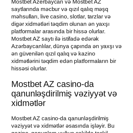
Mostbet Azerbaycan və Mostbet AZ
saytlarında məcbur və qızıl qalıq məşq
məhsulları, live casino, slotlar, tarzlar və
digər xidmətləri təqdim olunan ən yaxşı
platformalar arasında bir hissə olurlar.
Mostbet AZ saytı ilə istifadə edərək
Azərbaycanlılar, dünya çapında ən yaxşı və
ən güvenilən qızıl qalıq və kazino
xidmətlərini təqdim edən platformaların bir
hissəsi olurlar.
Mostbet AZ casino-da
qanunləşdirilmiş vəziyyət və
xidmətlər
Mostbet AZ casino-da qanunləşdirilmiş
vəziyyət və xidmətlər əsasında işləyir. Bu