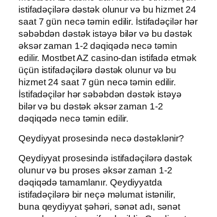
istifadəçilərə dəstək olunur və bu hizmet 24
saat 7 gün necə təmin edilir. İstifadəçilər hər
səbəbdən dəstək istəyə bilər və bu dəstək
əksər zaman 1-2 dəqiqədə necə təmin
edilir. Mostbet AZ casino-dan istifadə etmək
üçün istifadəçilərə dəstək olunur və bu
hizmet 24 saat 7 gün necə təmin edilir.
İstifadəçilər hər səbəbdən dəstək istəyə
bilər və bu dəstək əksər zaman 1-2
dəqiqədə necə təmin edilir.
Qeydiyyat prosesində necə dəstəklənir?
Qeydiyyat prosesində istifadəçilərə dəstək
olunur və bu proses əksər zaman 1-2
dəqiqədə tamamlanır. Qeydiyyatda
istifadəçilərə bir neçə məlumat istənilir,
buna qeydiyyat şəhəri, sənət adı, sənət