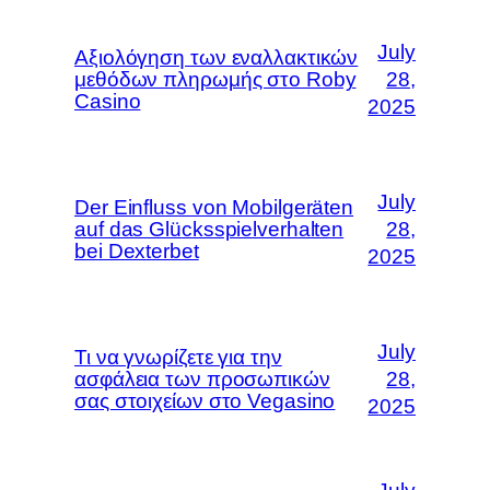
July
Αξιολόγηση των εναλλακτικών
μεθόδων πληρωμής στο Roby
28,
Casino
2025
July
Der Einfluss von Mobilgeräten
auf das Glücksspielverhalten
28,
bei Dexterbet
2025
July
Τι να γνωρίζετε για την
ασφάλεια των προσωπικών
28,
σας στοιχείων στο Vegasino
2025