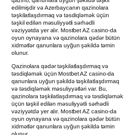
qazino, qanunlara uyğun şəkildə təşkil
edilmişdir və Azerbaycanın qazinolara
təşkilatlaşdırmaq və təsdiqləmək üçün
təşkil edilən məsuliyyətli sərhədli
vəziyyətda yer alır. Mostbet AZ casino-da
oyun oynayana və qazinolara qədər bütün
xidmətlər qanunlara uyğun şəkildə təmin
olunur.
Qazinolara qədər təşkilatlaşdırmaq və
təsdiqləmək üçün Mostbet AZ casino-da
qanunlara uyğun şəkildə təşkilatlaşdırmaq
və təsdiqləmək məsuliyyətləri var. Bu,
qazinolara təşkilatlaşdırmaq və təsdiqləmək
üçün təşkil edilən məsuliyyətli sərhədli
vəziyyətdə yer alır. Mostbet AZ casino-da
oyun oynayana və qazinolara qədər bütün
xidmətlər qanunlara uyğun şəkildə təmin
olunur.