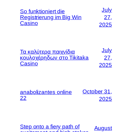
July
So funktioniert die
Registrierung im Big Win
27,
Casino
2025
July
Τα καλύτερα παιχνίδια
κουλοχέρηδων στο Tikitaka
27,
Casino
2025
October 31,
ana­bo­lizan­tes onli­ne
22
2025
Step onto a fiery path of
August