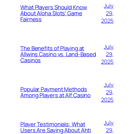
July
What Players Should Know
29,
About Aloha Slots’ Game
Fairness
2025
July
The Benefits of Playing at
29,
Allwins Casino vs. Land-Based
Casinos
2025
July
Popular Payment Methods
29,
Among Players at Alf Casino
2025
July
Player Testimonials: What
29,
Users Are Saying About Ahti