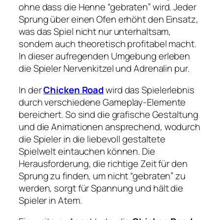
ohne dass die Henne “gebraten” wird. Jeder
Sprung über einen Ofen erhöht den Einsatz,
was das Spiel nicht nur unterhaltsam,
sondern auch theoretisch profitabel macht.
In dieser aufregenden Umgebung erleben
die Spieler Nervenkitzel und Adrenalin pur.
In der
Chicken Road
wird das Spielerlebnis
durch verschiedene Gameplay-Elemente
bereichert. So sind die grafische Gestaltung
und die Animationen ansprechend, wodurch
die Spieler in die liebevoll gestaltete
Spielwelt eintauchen können. Die
Herausforderung, die richtige Zeit für den
Sprung zu finden, um nicht “gebraten” zu
werden, sorgt für Spannung und hält die
Spieler in Atem.