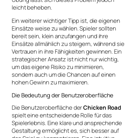
leicht beheben.
Ein weiterer wichtiger Tipp ist, die eigenen
Einsätze weise zu wählen. Spieler sollten
bereit sein, klein anzufangen und ihre
Einsätze allmählich zu steigern, während sie
Vertrauen in ihre Fähigkeiten gewinnen. Ein
strategischer Ansatz ist nicht nur wichtig,
um das eigene Risiko zu minimieren,
sondern auch um die Chancen auf einen
hohen Gewinn zu maximieren.
Die Bedeutung der Benutzeroberfläche
Die Benutzeroberfläche der
Chicken Road
spielt eine entscheidende Rolle für das
Spielerlebnis. Eine klare und ansprechende
Gestaltung ermöglicht es, sich besser auf