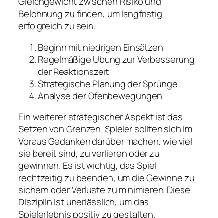
Gleichgewicht zwischen Risiko und
Belohnung zu finden, um langfristig
erfolgreich zu sein.
Beginn mit niedrigen Einsätzen
Regelmäßige Übung zur Verbesserung
der Reaktionszeit
Strategische Planung der Sprünge
Analyse der Ofenbewegungen
Ein weiterer strategischer Aspekt ist das
Setzen von Grenzen. Spieler sollten sich im
Voraus Gedanken darüber machen, wie viel
sie bereit sind, zu verlieren oder zu
gewinnen. Es ist wichtig, das Spiel
rechtzeitig zu beenden, um die Gewinne zu
sichern oder Verluste zu minimieren. Diese
Disziplin ist unerlässlich, um das
Spielerlebnis positiv zu gestalten.