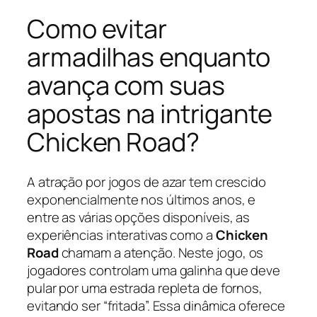
Como evitar
armadilhas enquanto
avança com suas
apostas na intrigante
Chicken Road?
A atração por jogos de azar tem crescido
exponencialmente nos últimos anos, e
entre as várias opções disponíveis, as
experiências interativas como a
Chicken
Road
chamam a atenção. Neste jogo, os
jogadores controlam uma galinha que deve
pular por uma estrada repleta de fornos,
evitando ser “fritada”. Essa dinâmica oferece