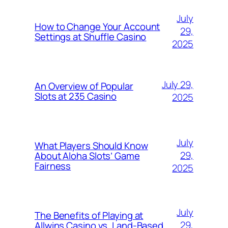
July
How to Change Your Account
29,
Settings at Shuffle Casino
2025
July 29,
An Overview of Popular
Slots at 235 Casino
2025
July
What Players Should Know
29,
About Aloha Slots’ Game
Fairness
2025
July
The Benefits of Playing at
29,
Allwins Casino vs. Land-Based