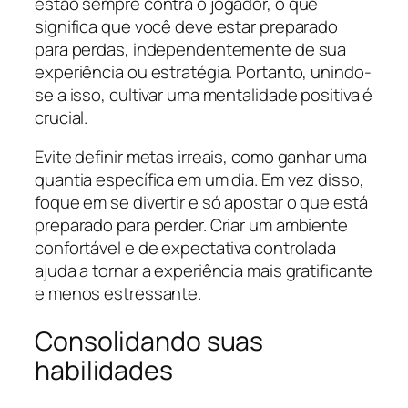
estão sempre contra o jogador, o que
significa que você deve estar preparado
para perdas, independentemente de sua
experiência ou estratégia. Portanto, unindo-
se a isso, cultivar uma mentalidade positiva é
crucial.
Evite definir metas irreais, como ganhar uma
quantia específica em um dia. Em vez disso,
foque em se divertir e só apostar o que está
preparado para perder. Criar um ambiente
confortável e de expectativa controlada
ajuda a tornar a experiência mais gratificante
e menos estressante.
Consolidando suas
habilidades