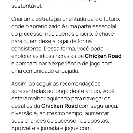
sustentável.
Criar uma estratégia orientada para o futuro,
onde o aprendizado é uma parte essencial
do processo, não apenas o lucro, é chave
para quem deseja jogar de forma
consistente. Dessa forma, você pode
explorar as idiossincrasias da
Chicken Road
e compartilhar a experiência de jogo com
uma comunidade engajada.
Assim, ao seguir as recomendações
apresentadas ao longo deste artigo, você
estará melhor equipado para navegar os
desafios da
Chicken Road
com segurança,
diversão e, ao mesmo tempo, aumentar
suas chances de sucesso nas apostas.
Aproveite a jornada e jogue com