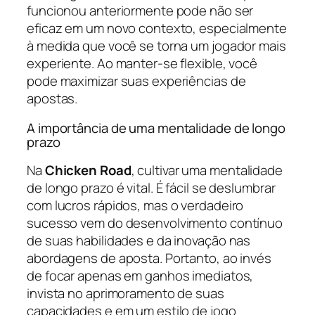
funcionou anteriormente pode não ser
eficaz em um novo contexto, especialmente
à medida que você se torna um jogador mais
experiente. Ao manter-se flexible, você
pode maximizar suas experiências de
apostas.
A importância de uma mentalidade de longo
prazo
Na
Chicken Road
, cultivar uma mentalidade
de longo prazo é vital. É fácil se deslumbrar
com lucros rápidos, mas o verdadeiro
sucesso vem do desenvolvimento contínuo
de suas habilidades e da inovação nas
abordagens de aposta. Portanto, ao invés
de focar apenas em ganhos imediatos,
invista no aprimoramento de suas
capacidades e em um estilo de jogo