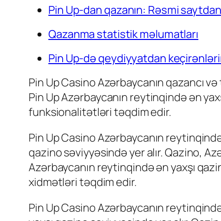
Pin Up-dan qazanın: Rəsmi saytdan 
Qazanma statistik məlumatları
Pin Up-də qeydiyyatdan keçirənləri
Pin Up Casino Azərbaycanın qazancı və tə
Pin Up Azərbaycanın reytinqində ən yaxşı
funksionalitətləri təqdim edir.
Pin Up Casino Azərbaycanın reytinqində 
qazino səviyyəsində yer alır. Qazino, Az
Azərbaycanın reytinqində ən yaxşı qazino
xidmətləri təqdim edir.
Pin Up Casino Azərbaycanın reytinqində 