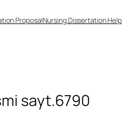
ation Proposal
Nursing Dissertation Help
smi sayt.6790