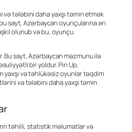
i və tələbini daha yaxşı təmin etmək
ki bu sayt, Azərbaycan oyunçularına ən
əşkil olunub və bu, oyunçu
ir. Bu sayt, Azərbaycan məzmunu ilə
liyyətli bir yoldur. Pin Up,
n yaxşı və təhlükəsiz oyunlar təqdim
ərini və tələbini daha yaxşı təmin
ar
n təhlili, statistik məlumatlar və