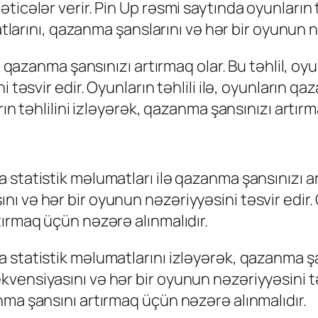
icələr verir. Pin Up rəsmi saytında oyunların t
atlarını, qazanma şanslarını və hər bir oyunun n
lə qazanma şansınızı artırmaq olar. Bu təhlil, o
i təsvir edir. Oyunların təhlili ilə, oyunların
ın təhlilini izləyərək, qazanma şansınızı artırm
statistik məlumatları ilə qazanma şansınızı ar
ı və hər bir oyunun nəzəriyyəsini təsvir edir.
tırmaq üçün nəzərə alınmalıdır.
 statistik məlumatlarını izləyərək, qazanma şa
vensiyasını və hər bir oyunun nəzəriyyəsini tə
nma şansını artırmaq üçün nəzərə alınmalıdır.