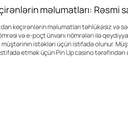
irənlərin məlumatları: Rəsmi s
dan keçirənlərin məlumatları təhlükəsiz və səh
ömrəsi və e-poçt ünvanı nömrələri ilə qeydiyya
ştərinin istəkləri üçün istifadə olunur. Müşt
istifadə etmək üçün Pin Up casino tərəfindən q