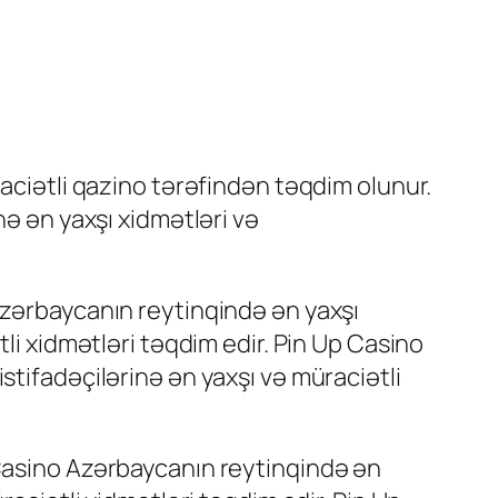
raciətli qazino tərəfindən təqdim olunur.
nə ən yaxşı xidmətləri və
Azərbaycanın reytinqində ən yaxşı
tli xidmətləri təqdim edir. Pin Up Casino
stifadəçilərinə ən yaxşı və müraciətli
 Casino Azərbaycanın reytinqində ən