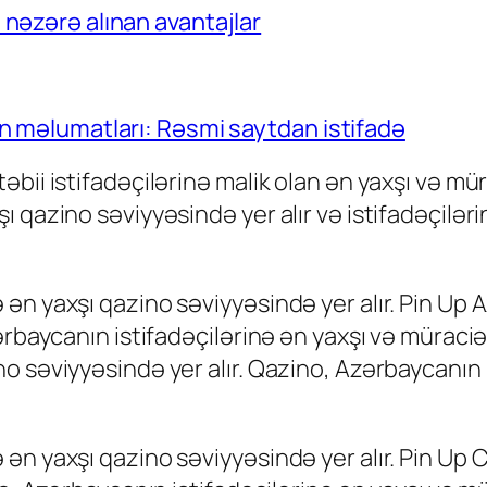
nəzərə alınan avantajlar
n məlumatları: Rəsmi saytdan istifadə
bii istifadəçilərinə malik olan ən yaxşı və mü
 qazino səviyyəsində yer alır və istifadəçiləri
ən yaxşı qazino səviyyəsində yer alır. Pin Up 
ərbaycanın istifadəçilərinə ən yaxşı və müraciə
 səviyyəsində yer alır. Qazino, Azərbaycanın i
ən yaxşı qazino səviyyəsində yer alır. Pin Up