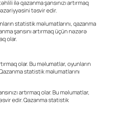
əhlili ilə qazanma şansınızı artırmaq
əzəriyyəsini təsvir edir.
yunların statistik məlumatlarını, qazanma
 qazanma şansını artırmaq üçün nəzərə
aq olar.
tırmaq olar. Bu məlumatlar, oyunların
 Qazanma statistik məlumatlarını
nsınızı artırmaq olar. Bu məlumatlar,
svir edir. Qazanma statistik