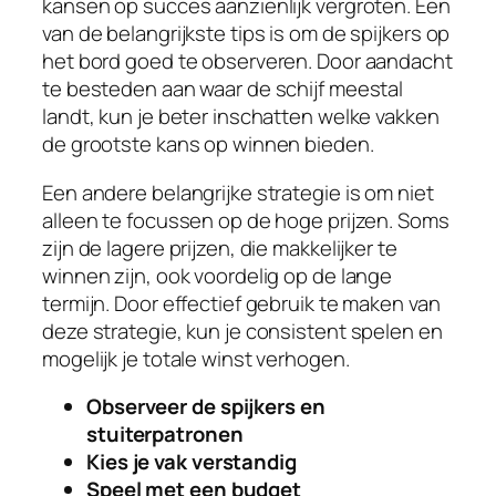
kansen op succes aanzienlijk vergroten. Een
van de belangrijkste tips is om de spijkers op
het bord goed te observeren. Door aandacht
te besteden aan waar de schijf meestal
landt, kun je beter inschatten welke vakken
de grootste kans op winnen bieden.
Een andere belangrijke strategie is om niet
alleen te focussen op de hoge prijzen. Soms
zijn de lagere prijzen, die makkelijker te
winnen zijn, ook voordelig op de lange
termijn. Door effectief gebruik te maken van
deze strategie, kun je consistent spelen en
mogelijk je totale winst verhogen.
Observeer de spijkers en
stuiterpatronen
Kies je vak verstandig
Speel met een budget