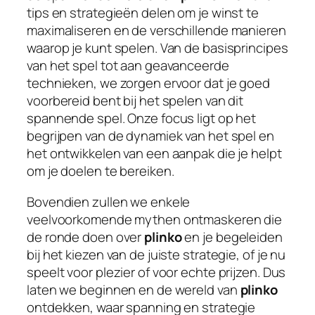
tips en strategieën delen om je winst te
maximaliseren en de verschillende manieren
waarop je kunt spelen. Van de basisprincipes
van het spel tot aan geavanceerde
technieken, we zorgen ervoor dat je goed
voorbereid bent bij het spelen van dit
spannende spel. Onze focus ligt op het
begrijpen van de dynamiek van het spel en
het ontwikkelen van een aanpak die je helpt
om je doelen te bereiken.
Bovendien zullen we enkele
veelvoorkomende mythen ontmaskeren die
de ronde doen over
plinko
en je begeleiden
bij het kiezen van de juiste strategie, of je nu
speelt voor plezier of voor echte prijzen. Dus
laten we beginnen en de wereld van
plinko
ontdekken, waar spanning en strategie