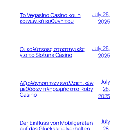
July 28,
Το Vegasino Casino και η
κοινωνική ευθύνη του
2025
July 28,
Οι καλύτερες στρατηγικές
για το Slotuna Casino
2025
July
Αξιολόγηση των εναλλακτικών
28,
μεθόδων πληρωμής στο Roby
Casino
2025
July
Der Einfluss von Mobilgeräten
28,
auf das Glücksspielverhalten