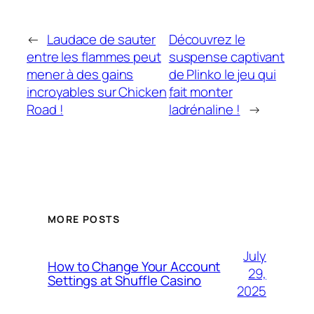
←
Laudace de sauter
Découvrez le
entre les flammes peut
suspense captivant
mener à des gains
de Plinko le jeu qui
incroyables sur Chicken
fait monter
Road !
ladrénaline !
→
MORE POSTS
July
How to Change Your Account
29,
Settings at Shuffle Casino
2025