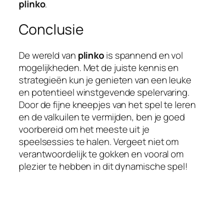
plinko
.
Conclusie
De wereld van
plinko
is spannend en vol
mogelijkheden. Met de juiste kennis en
strategieën kun je genieten van een leuke
en potentieel winstgevende spelervaring.
Door de fijne kneepjes van het spel te leren
en de valkuilen te vermijden, ben je goed
voorbereid om het meeste uit je
speelsessies te halen. Vergeet niet om
verantwoordelijk te gokken en vooral om
plezier te hebben in dit dynamische spel!