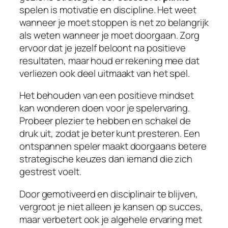
spelen is motivatie en discipline. Het weet
wanneer je moet stoppen is net zo belangrijk
als weten wanneer je moet doorgaan. Zorg
ervoor dat je jezelf beloont na positieve
resultaten, maar houd er rekening mee dat
verliezen ook deel uitmaakt van het spel.
Het behouden van een positieve mindset
kan wonderen doen voor je spelervaring.
Probeer plezier te hebben en schakel de
druk uit, zodat je beter kunt presteren. Een
ontspannen speler maakt doorgaans betere
strategische keuzes dan iemand die zich
gestrest voelt.
Door gemotiveerd en disciplinair te blijven,
vergroot je niet alleen je kansen op succes,
maar verbetert ook je algehele ervaring met