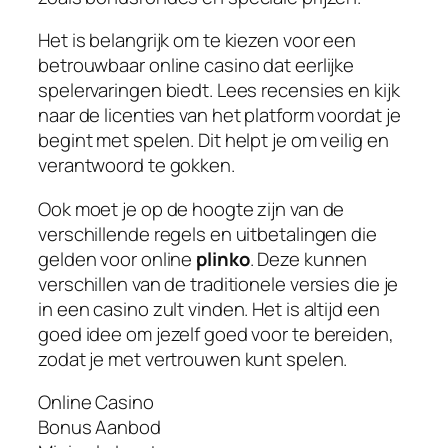
Het is belangrijk om te kiezen voor een
betrouwbaar online casino dat eerlijke
spelervaringen biedt. Lees recensies en kijk
naar de licenties van het platform voordat je
begint met spelen. Dit helpt je om veilig en
verantwoord te gokken.
Ook moet je op de hoogte zijn van de
verschillende regels en uitbetalingen die
gelden voor online
plinko
. Deze kunnen
verschillen van de traditionele versies die je
in een casino zult vinden. Het is altijd een
goed idee om jezelf goed voor te bereiden,
zodat je met vertrouwen kunt spelen.
Online Casino
Bonus Aanbod