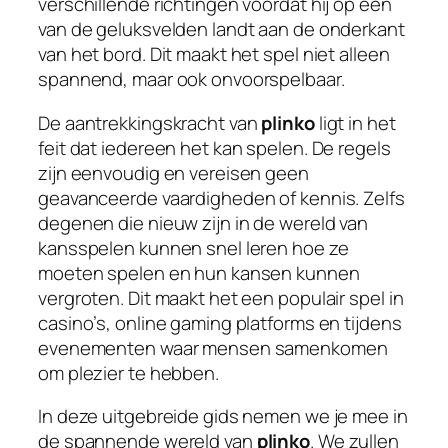
verschillende richtingen voordat hij op een
van de geluksvelden landt aan de onderkant
van het bord. Dit maakt het spel niet alleen
spannend, maar ook onvoorspelbaar.
De aantrekkingskracht van
plinko
ligt in het
feit dat iedereen het kan spelen. De regels
zijn eenvoudig en vereisen geen
geavanceerde vaardigheden of kennis. Zelfs
degenen die nieuw zijn in de wereld van
kansspelen kunnen snel leren hoe ze
moeten spelen en hun kansen kunnen
vergroten. Dit maakt het een populair spel in
casino’s, online gaming platforms en tijdens
evenementen waar mensen samenkomen
om plezier te hebben.
In deze uitgebreide gids nemen we je mee in
de spannende wereld van
plinko
. We zullen