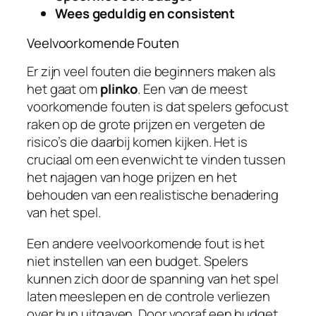
Wees geduldig en consistent
Veelvoorkomende Fouten
Er zijn veel fouten die beginners maken als
het gaat om
plinko
. Een van de meest
voorkomende fouten is dat spelers gefocust
raken op de grote prijzen en vergeten de
risico’s die daarbij komen kijken. Het is
cruciaal om een evenwicht te vinden tussen
het najagen van hoge prijzen en het
behouden van een realistische benadering
van het spel.
Een andere veelvoorkomende fout is het
niet instellen van een budget. Spelers
kunnen zich door de spanning van het spel
laten meeslepen en de controle verliezen
over hun uitgaven. Door vooraf een budget