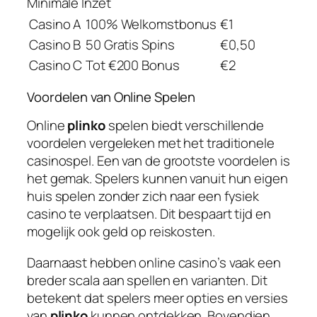
Minimale Inzet
Casino A
100% Welkomstbonus
€1
Casino B
50 Gratis Spins
€0,50
Casino C
Tot €200 Bonus
€2
Voordelen van Online Spelen
Online
plinko
spelen biedt verschillende
voordelen vergeleken met het traditionele
casinospel. Een van de grootste voordelen is
het gemak. Spelers kunnen vanuit hun eigen
huis spelen zonder zich naar een fysiek
casino te verplaatsen. Dit bespaart tijd en
mogelijk ook geld op reiskosten.
Daarnaast hebben online casino’s vaak een
breder scala aan spellen en varianten. Dit
betekent dat spelers meer opties en versies
van
plinko
kunnen ontdekken. Bovendien