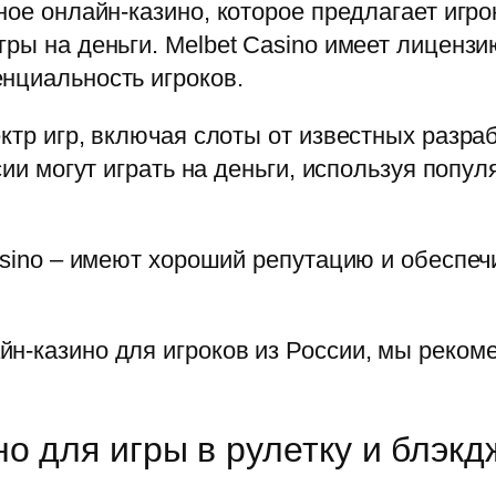
ное онлайн-казино, которое предлагает игро
ры на деньги. Melbet Casino имеет лицензи
нциальность игроков.
ктр игр, включая слоты от известных разрабо
ссии могут играть на деньги, используя поп
Casino – имеют хороший репутацию и обеспе
йн-казино для игроков из России, мы реком
о для игры в рулетку и блэкд