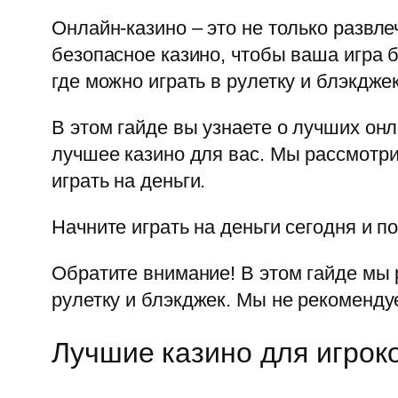
Онлайн-казино – это не только развл
безопасное казино, чтобы ваша игра 
где можно играть в рулетку и блэкдже
В этом гайде вы узнаете о лучших онл
лучшее казино для вас. Мы рассмотрим
играть на деньги.
Начните играть на деньги сегодня и 
Обратите внимание! В этом гайде мы 
рулетку и блэкджек. Мы не рекоменду
Лучшие казино для игроко