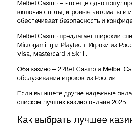
Melbet Casino – это еще одно популяр
включая слоты, игровые автоматы и иг
обеспечивает безопасность и конфиде
Melbet Casino предлагает широкий спе
Microgaming и Playtech. Игроки из Ро
Visa, Mastercard и Skrill.
Оба казино – 22Bet Casino и Melbet 
обслуживания игроков из России.
Если вы ищете другие надежные онла
списком лучших казино онлайн 2025.
Как выбрать лучшее казин