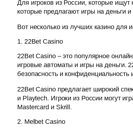
Для игроков из России, которые ищут
которые предлагают игры на деньги и
Вот несколько из лучших казино для и
1. 22Bet Casino
22Bet Casino – это популярное онлайн
игровые автоматы и игры на деньги. 2
безопасность и конфиденциальность и
22Bet Casino предлагает широкий спек
и Playtech. Игроки из России могут иг
Mastercard и Skrill.
2. Melbet Casino