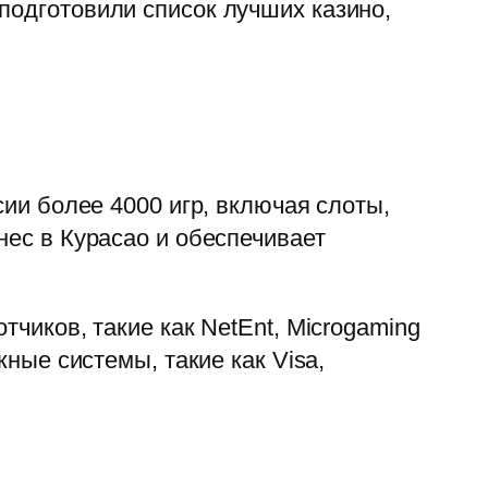
подготовили список лучших казино,
сии более 4000 игр, включая слоты,
нес в Курасао и обеспечивает
тчиков, такие как NetEnt, Microgaming
жные системы, такие как Visa,