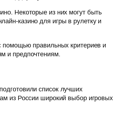
ино. Некоторые из них могут быть
лайн-казино для игры в рулетку и
 с помощью правильных критериев и
ям и предпочтениям.
 подготовили список лучших
кам из России широкий выбор игровых