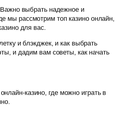
. Важно выбрать надежное и
де мы рассмотрим топ казино онлайн,
казино для вас.
летку и блэкджек, и как выбрать
ты, и дадим вам советы, как начать
нлайн-казино, где можно играть в
ино.