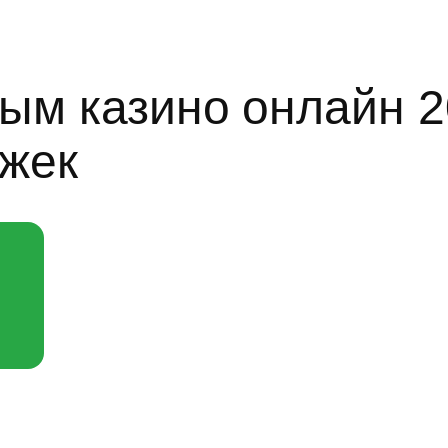
ым казино онлайн 20
джек