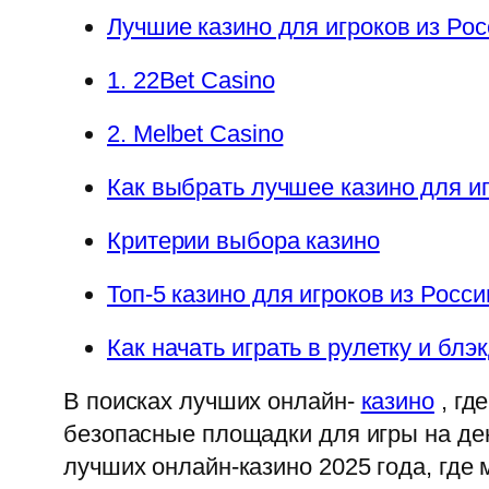
Лучшие казино для игроков из Рос
1. 22Bet Casino
2. Melbet Casino
Как выбрать лучшее казино для иг
Критерии выбора казино
Топ-5 казино для игроков из Росси
Как начать играть в рулетку и блэ
В поисках лучших онлайн-
казино
, гд
безопасные площадки для игры на ден
лучших онлайн-казино 2025 года, где 