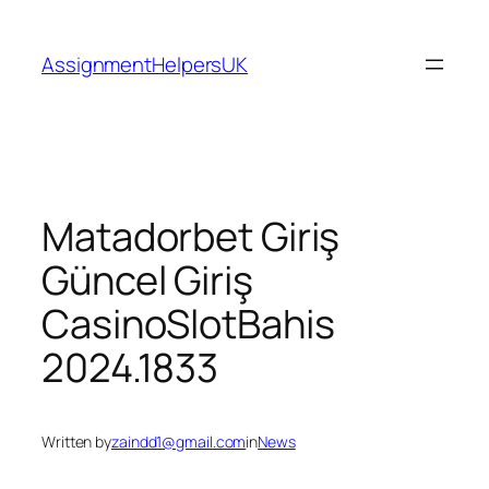
Skip
to
AssignmentHelpersUK
content
Matadorbet Giriş
Güncel Giriş
CasinoSlotBahis
2024.1833
Written by
zaindd1@gmail.com
in
News