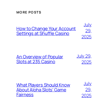
MORE POSTS
July
How to Change Your Account
29,
Settings at Shuffle Casino
2025
July 29,
An Overview of Popular
Slots at 235 Casino
2025
July
What Players Should Know
29,
About Aloha Slots’ Game
Fairness
2025