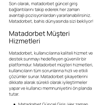
Son olarak, matadorbet güncel giriş
bağlantılarını takip ederek her zaman
avantajlı pozisyonlardan yararlanabilirsiniz.
Matadorbet, bahis dünyasında sizi bekliyor!
Matadorbet Müşteri
Hizmetleri
Matadorbet, kullanıcılarına kaliteli hizmet ve
destek sunmayı hedefleyen güvenilir bir
platformdur. Matadorbet müşteri hizmetleri,
kullanıcıların tüm sorunlarına hızlı ve etkili
çözümler sunar. Matadorbet şikayetlerini
dikkate alarak sürekli olarak iyileştirmeler
yapar ve kullanıcı memnuniyetini ön planda
tutar.
Matadorbet Güncel Giriş: Her zaman