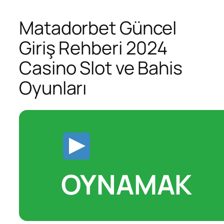
Matadorbet Güncel
Giriş Rehberi 2024
Casino Slot ve Bahis
Oyunları
OYNAMAK