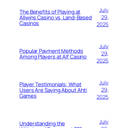
July
The Benefits of Playing at
29,
Allwins Casino vs. Land-Based
Casinos
2025
July
Popular Payment Methods
29,
Among Players at Alf Casino
2025
July
Player Testimonials: What
29,
Users Are Saying About Ahti
Games
2025
July
Understanding the