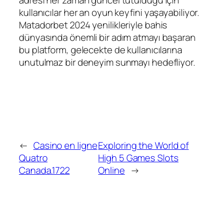
kullanıcılar her an oyun keyfini yaşayabiliyor.
Matadorbet 2024 yenilikleriyle bahis
dünyasında önemli bir adım atmayı başaran
bu platform, gelecekte de kullanıcılarına
unutulmaz bir deneyim sunmayı hedefliyor.
←
Casino en ligne
Exploring the World of
Quatro
High 5 Games Slots
Canada.1722
Online
→