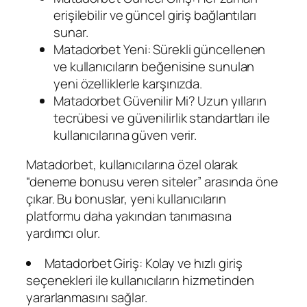
erişilebilir ve güncel giriş bağlantıları
sunar.
Matadorbet Yeni: Sürekli güncellenen
ve kullanıcıların beğenisine sunulan
yeni özelliklerle karşınızda.
Matadorbet Güvenilir Mi? Uzun yılların
tecrübesi ve güvenilirlik standartları ile
kullanıcılarına güven verir.
Matadorbet, kullanıcılarına özel olarak
“deneme bonusu veren siteler” arasında öne
çıkar. Bu bonuslar, yeni kullanıcıların
platformu daha yakından tanımasına
yardımcı olur.
Matadorbet Giriş: Kolay ve hızlı giriş
seçenekleri ile kullanıcıların hizmetinden
yararlanmasını sağlar.