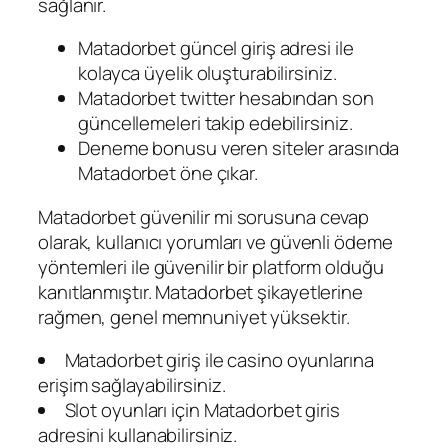
sağlanır.
Matadorbet güncel giriş adresi ile
kolayca üyelik oluşturabilirsiniz.
Matadorbet twitter hesabından son
güncellemeleri takip edebilirsiniz.
Deneme bonusu veren siteler arasında
Matadorbet öne çıkar.
Matadorbet güvenilir mi sorusuna cevap
olarak, kullanıcı yorumları ve güvenli ödeme
yöntemleri ile güvenilir bir platform olduğu
kanıtlanmıştır. Matadorbet şikayetlerine
rağmen, genel memnuniyet yüksektir.
Matadorbet giriş ile casino oyunlarına
erişim sağlayabilirsiniz.
Slot oyunları için Matadorbet giris
adresini kullanabilirsiniz.