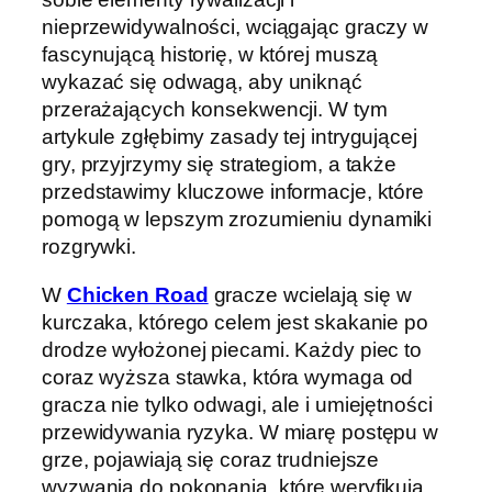
nieprzewidywalności, wciągając graczy w
fascynującą historię, w której muszą
wykazać się odwagą, aby uniknąć
przerażających konsekwencji. W tym
artykule zgłębimy zasady tej intrygującej
gry, przyjrzymy się strategiom, a także
przedstawimy kluczowe informacje, które
pomogą w lepszym zrozumieniu dynamiki
rozgrywki.
W
Chicken Road
gracze wcielają się w
kurczaka, którego celem jest skakanie po
drodze wyłożonej piecami. Każdy piec to
coraz wyższa stawka, która wymaga od
gracza nie tylko odwagi, ale i umiejętności
przewidywania ryzyka. W miarę postępu w
grze, pojawiają się coraz trudniejsze
wyzwania do pokonania, które weryfikują