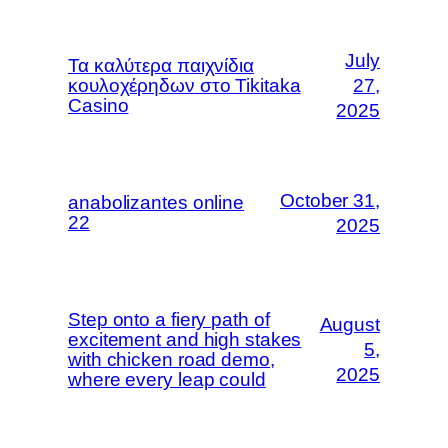
July
Τα καλύτερα παιχνίδια
κουλοχέρηδων στο Tikitaka
27,
Casino
2025
October 31,
ana­bo­lizan­tes onli­ne
22
2025
Step onto a fiery path of
August
excitement and high stakes
5,
with chicken road demo,
2025
where every leap could