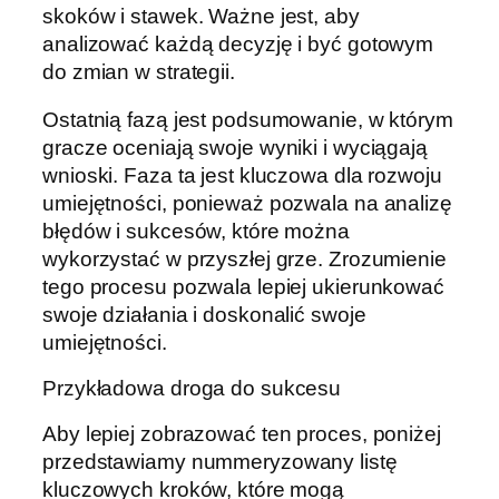
skoków i stawek. Ważne jest, aby
analizować każdą decyzję i być gotowym
do zmian w strategii.
Ostatnią fazą jest podsumowanie, w którym
gracze oceniają swoje wyniki i wyciągają
wnioski. Faza ta jest kluczowa dla rozwoju
umiejętności, ponieważ pozwala na analizę
błędów i sukcesów, które można
wykorzystać w przyszłej grze. Zrozumienie
tego procesu pozwala lepiej ukierunkować
swoje działania i doskonalić swoje
umiejętności.
Przykładowa droga do sukcesu
Aby lepiej zobrazować ten proces, poniżej
przedstawiamy nummeryzowany listę
kluczowych kroków, które mogą