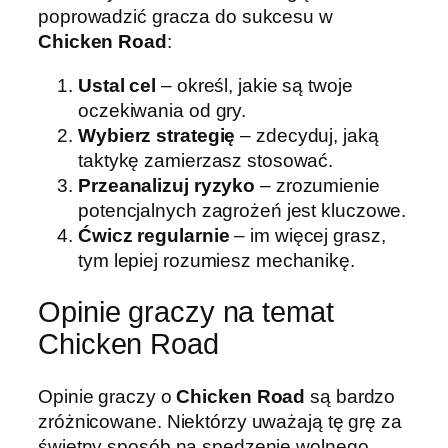
poprowadzić gracza do sukcesu w
Chicken Road
:
Ustal cel
– określ, jakie są twoje
oczekiwania od gry.
Wybierz strategię
– zdecyduj, jaką
taktykę zamierzasz stosować.
Przeanalizuj ryzyko
– zrozumienie
potencjalnych zagrożeń jest kluczowe.
Ćwicz regularnie
– im więcej grasz,
tym lepiej rozumiesz mechanikę.
Opinie graczy na temat
Chicken Road
Opinie graczy o
Chicken Road
są bardzo
zróżnicowane. Niektórzy uważają tę grę za
świetny sposób na spędzenie wolnego