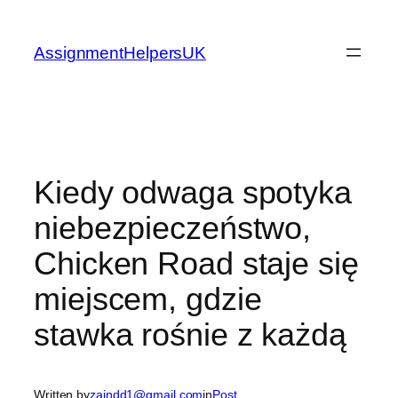
Skip
to
AssignmentHelpersUK
content
Kiedy odwaga spotyka
niebezpieczeństwo,
Chicken Road staje się
miejscem, gdzie
stawka rośnie z każdą
Written by
zaindd1@gmail.com
in
Post