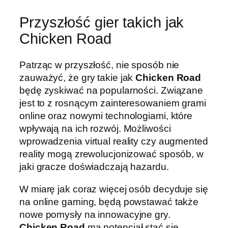
Przyszłość gier takich jak
Chicken Road
Patrząc w przyszłość, nie sposób nie
zauważyć, że gry takie jak
Chicken Road
będę zyskiwać na popularności. Związane
jest to z rosnącym zainteresowaniem grami
online oraz nowymi technologiami, które
wpływają na ich rozwój. Możliwości
wprowadzenia virtual reality czy augmented
reality mogą zrewolucjonizować sposób, w
jaki gracze doświadczają hazardu.
W miarę jak coraz więcej osób decyduje się
na online gaming, będą powstawać także
nowe pomysły na innowacyjne gry.
Chicken Road
ma potencjał stać się