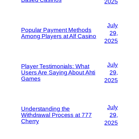
2025
July
Popular Payment Methods
29,
Among Players at Alf Casino
2025
July
Player Testimonials: What
Users Are Saying About Ahti
29,
Games
2025
July
Understanding the
Withdrawal Process at 777
29,
Cherry
2025