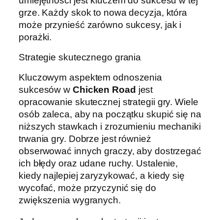
umiejętności jest kluczem do sukcesu w tej
grze. Każdy skok to nowa decyzja, która
może przynieść zarówno sukcesy, jak i
porażki.
Strategie skutecznego grania
Kluczowym aspektem odnoszenia
sukcesów w
Chicken Road
jest
opracowanie skutecznej strategii gry. Wiele
osób zaleca, aby na początku skupić się na
niższych stawkach i zrozumieniu mechaniki
trwania gry. Dobrze jest również
obserwować innych graczy, aby dostrzegać
ich błędy oraz udane ruchy. Ustalenie,
kiedy najlepiej zaryzykować, a kiedy się
wycofać, może przyczynić się do
zwiększenia wygranych.