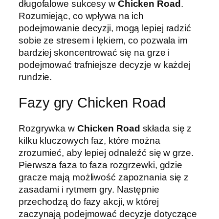
długofalowe sukcesy w
Chicken Road
.
Rozumiejąc, co wpływa na ich
podejmowanie decyzji, mogą lepiej radzić
sobie ze stresem i lękiem, co pozwala im
bardziej skoncentrować się na grze i
podejmować trafniejsze decyzje w każdej
rundzie.
Fazy gry Chicken Road
Rozgrywka w
Chicken Road
składa się z
kilku kluczowych faz, które można
zrozumieć, aby lepiej odnaleźć się w grze.
Pierwsza faza to faza rozgrzewki, gdzie
gracze mają możliwość zapoznania się z
zasadami i rytmem gry. Następnie
przechodzą do fazy akcji, w której
zaczynają podejmować decyzje dotyczące