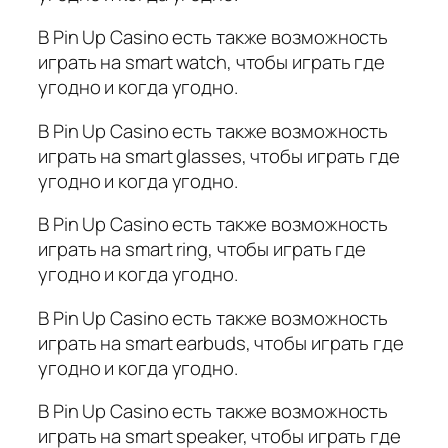
В Pin Up Casino есть также возможность
играть на smart watch, чтобы играть где
угодно и когда угодно.
В Pin Up Casino есть также возможность
играть на smart glasses, чтобы играть где
угодно и когда угодно.
В Pin Up Casino есть также возможность
играть на smart ring, чтобы играть где
угодно и когда угодно.
В Pin Up Casino есть также возможность
играть на smart earbuds, чтобы играть где
угодно и когда угодно.
В Pin Up Casino есть также возможность
играть на smart speaker, чтобы играть где