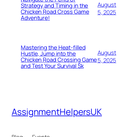
August
Strategy and Timing in the
Chicken Road Cross Game
5, 2025
Adventure!
Mastering the Heat-filled
August
Hustle, Jump into the
Chicken Road Crossing Game
5, 2025
and Test Your Survival Sk
AssignmentHelpersUK
Blog
Events