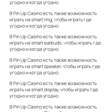
угодно и когда угодно.
В Pin Up Casino есть также возможность
играть на smart ring, чтобы играть где
угодно и когда угодно.
В Pin Up Casino есть также возможность
играть на smart earbuds, чтобы играть где
угодно и когда угодно.
В Pin Up Casino есть также возможность
играть на smart speaker, чтобы играть где
угодно и когда угодно.
В Pin Up Casino есть также возможность
играть на smart display, чтобы играть где
угодно и когда угодно.
В Pin Up Casino есть также возможность