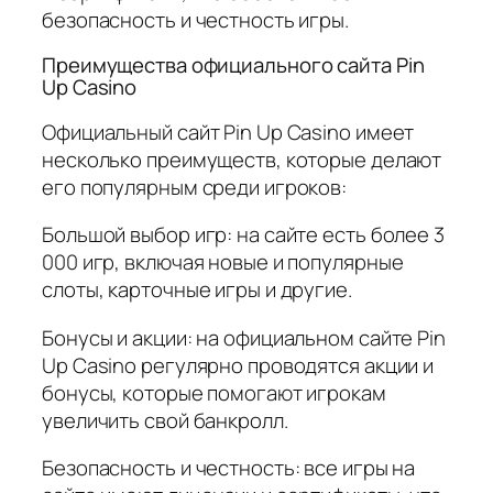
безопасность и честность игры.
Преимущества официального сайта Pin
Up Casino
Официальный сайт Pin Up Casino имеет
несколько преимуществ, которые делают
его популярным среди игроков:
Большой выбор игр: на сайте есть более 3
000 игр, включая новые и популярные
слоты, карточные игры и другие.
Бонусы и акции: на официальном сайте Pin
Up Casino регулярно проводятся акции и
бонусы, которые помогают игрокам
увеличить свой банкролл.
Безопасность и честность: все игры на