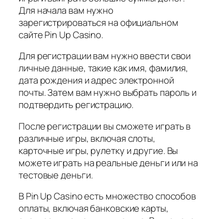
Для начала вам нужно
зарегистрироваться на официальном
сайте Pin Up Casino.
Для регистрации вам нужно ввести свои
личные данные, такие как имя, фамилия,
дата рождения и адрес электронной
почты. Затем вам нужно выбрать пароль и
подтвердить регистрацию.
После регистрации вы сможете играть в
различные игры, включая слоты,
карточные игры, рулетку и другие. Вы
можете играть на реальные деньги или на
тестовые деньги.
В Pin Up Casino есть множество способов
оплаты, включая банковские карты,