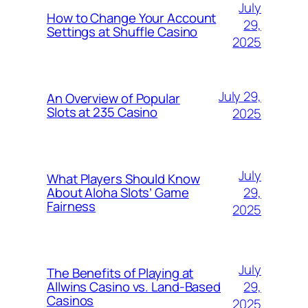
July
How to Change Your Account
29,
Settings at Shuffle Casino
2025
July 29,
An Overview of Popular
Slots at 235 Casino
2025
July
What Players Should Know
29,
About Aloha Slots’ Game
Fairness
2025
July
The Benefits of Playing at
29,
Allwins Casino vs. Land-Based
Casinos
2025