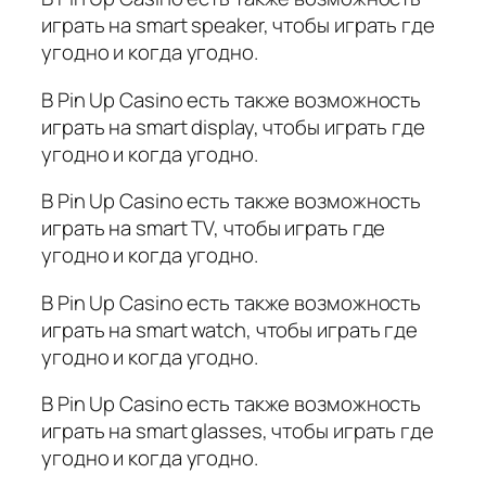
играть на smart speaker, чтобы играть где
угодно и когда угодно.
В Pin Up Casino есть также возможность
играть на smart display, чтобы играть где
угодно и когда угодно.
В Pin Up Casino есть также возможность
играть на smart TV, чтобы играть где
угодно и когда угодно.
В Pin Up Casino есть также возможность
играть на smart watch, чтобы играть где
угодно и когда угодно.
В Pin Up Casino есть также возможность
играть на smart glasses, чтобы играть где
угодно и когда угодно.