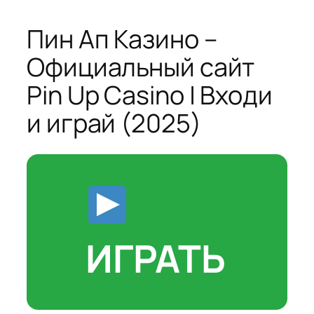
Пин Ап Казино –
Официальный сайт
Pin Up Casino | Входи
и играй (2025)
ИГРАТЬ