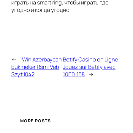
играть на smart ring, чтобы играть где
угодно и когда угодно.
←
1Win Azerbaycan
Betify Casino en Ligne
bukmeker Rsmi Veb
Jouez sur Betify avec
Sayt.1042
1000 .168
→
MORE POSTS