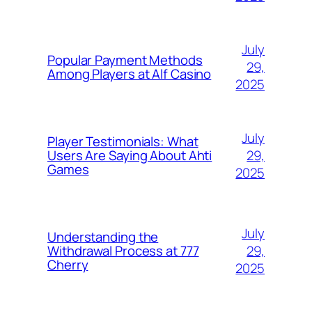
July
Popular Payment Methods
29,
Among Players at Alf Casino
2025
July
Player Testimonials: What
29,
Users Are Saying About Ahti
Games
2025
July
Understanding the
29,
Withdrawal Process at 777
Cherry
2025