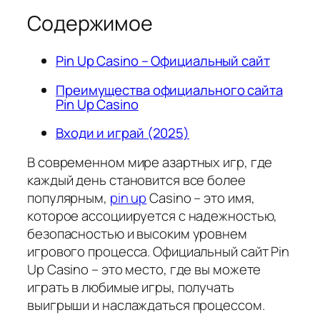
Содержимое
Pin Up Casino – Официальный сайт
Преимущества официального сайта
Pin Up Casino
Входи и играй (2025)
В современном мире азартных игр, где
каждый день становится все более
популярным,
pin up
Casino – это имя,
которое ассоциируется с надежностью,
безопасностью и высоким уровнем
игрового процесса. Официальный сайт Pin
Up Casino – это место, где вы можете
играть в любимые игры, получать
выигрыши и наслаждаться процессом.