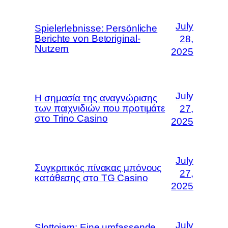
July
Spielerlebnisse: Persönliche
Berichte von Betoriginal-
28,
Nutzern
2025
July
Η σημασία της αναγνώρισης
των παιχνιδιών που προτιμάτε
27,
στο Trino Casino
2025
July
Συγκριτικός πίνακας μπόνους
27,
κατάθεσης στο TG Casino
2025
July
Slottojam: Eine umfassende