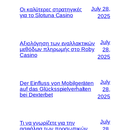
July 28,
Οι καλύτερες στρατηγικές
για το Slotuna Casino
2025
July
Αξιολόγηση των εναλλακτικών
μεθόδων πληρωμής στο Roby
28,
Casino
2025
July
Der Einfluss von Mobilgeräten
auf das Glücksspielverhalten
28,
bei Dexterbet
2025
July
Τι να γνωρίζετε για την
ασφάλεια των προσωπικών
28,