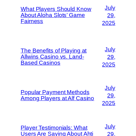
July
What Players Should Know
About Aloha Slots’ Game
29,
Fairness
2025
July
The Benefits of Playing at
Allwins Casino vs. Land-
29,
Based Casinos
2025
July
Popular Payment Methods
29,
Among Players at Alf Casino
2025
July
Player Testimonials: What
Users Are Saying About Ahti
29,