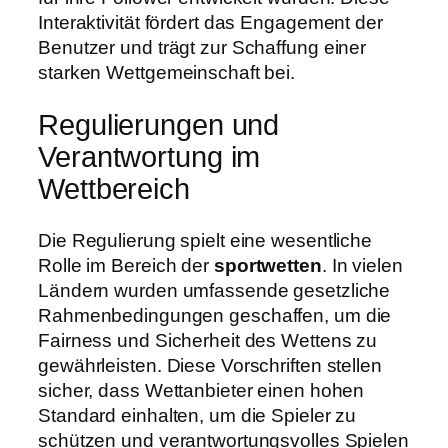
Interaktivität fördert das Engagement der
Benutzer und trägt zur Schaffung einer
starken Wettgemeinschaft bei.
Regulierungen und
Verantwortung im
Wettbereich
Die Regulierung spielt eine wesentliche
Rolle im Bereich der
sportwetten
. In vielen
Ländern wurden umfassende gesetzliche
Rahmenbedingungen geschaffen, um die
Fairness und Sicherheit des Wettens zu
gewährleisten. Diese Vorschriften stellen
sicher, dass Wettanbieter einen hohen
Standard einhalten, um die Spieler zu
schützen und verantwortungsvolles Spielen