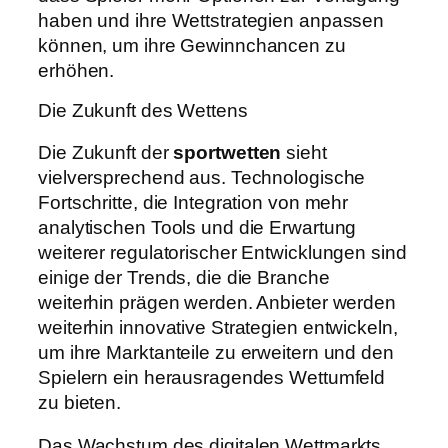
haben und ihre Wettstrategien anpassen
können, um ihre Gewinnchancen zu
erhöhen.
Die Zukunft des Wettens
Die Zukunft der
sportwetten
sieht
vielversprechend aus. Technologische
Fortschritte, die Integration von mehr
analytischen Tools und die Erwartung
weiterer regulatorischer Entwicklungen sind
einige der Trends, die die Branche
weiterhin prägen werden. Anbieter werden
weiterhin innovative Strategien entwickeln,
um ihre Marktanteile zu erweitern und den
Spielern ein herausragendes Wettumfeld
zu bieten.
Das Wachstum des digitalen Wettmarkts