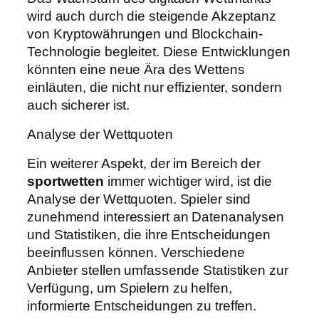
wird auch durch die steigende Akzeptanz
von Kryptowährungen und Blockchain-
Technologie begleitet. Diese Entwicklungen
könnten eine neue Ära des Wettens
einläuten, die nicht nur effizienter, sondern
auch sicherer ist.
Analyse der Wettquoten
Ein weiterer Aspekt, der im Bereich der
sportwetten
immer wichtiger wird, ist die
Analyse der Wettquoten. Spieler sind
zunehmend interessiert an Datenanalysen
und Statistiken, die ihre Entscheidungen
beeinflussen können. Verschiedene
Anbieter stellen umfassende Statistiken zur
Verfügung, um Spielern zu helfen,
informierte Entscheidungen zu treffen.