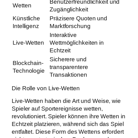
Benutzerfreundlichkeit und
Wetten
Zugänglichkeit
Künstliche
Präzisere Quoten und
Intelligenz
Marktforschung
Interaktive
Live-Wetten
Wettmöglichkeiten in
Echtzeit
Sicherere und
Blockchain-
transparentere
Technologie
Transaktionen
Die Rolle von Live-Wetten
Live-Wetten haben die Art und Weise, wie
Spieler auf Sportereignisse wetten,
revolutioniert. Spieler können ihre Wetten in
Echtzeit platzieren, während sich das Spiel
entfaltet. Diese Form des Wettens erfordert