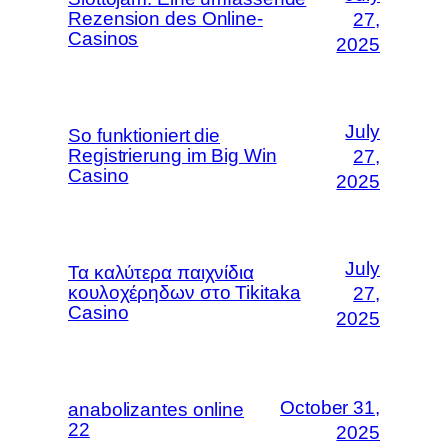
Rezension des Online-
27,
Casinos
2025
July
So funktioniert die
Registrierung im Big Win
27,
Casino
2025
July
Τα καλύτερα παιχνίδια
κουλοχέρηδων στο Tikitaka
27,
Casino
2025
October 31,
ana­bo­lizan­tes onli­ne
22
2025