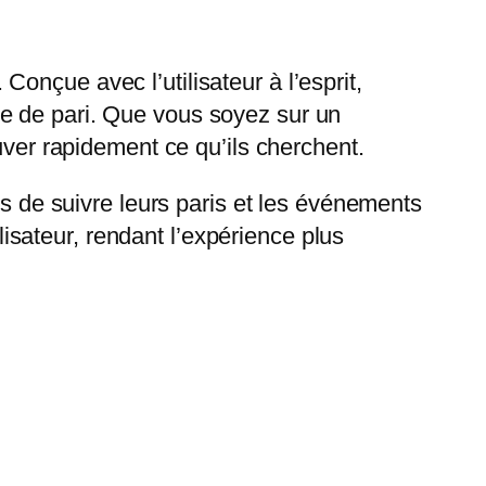
 Conçue avec l’utilisateur à l’esprit,
e de pari. Que vous soyez sur un
uver rapidement ce qu’ils cherchent.
rs de suivre leurs paris et les événements
ilisateur, rendant l’expérience plus