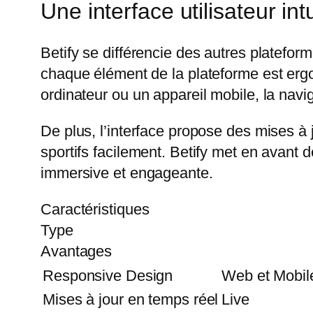
Une interface utilisateur intu
Betify se différencie des autres plateformes
chaque élément de la plateforme est erg
ordinateur ou un appareil mobile, la navi
De plus, l’interface propose des mises à 
sportifs facilement. Betify met en avant de
immersive et engageante.
Caractéristiques
Type
Avantages
Responsive Design
Web et Mobil
Mises à jour en temps réel
Live