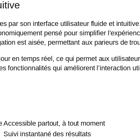
itive
 par son interface utilisateur fluide et intuitive.
onomiquement pensé pour simplifier l’expérienc
gation est aisée, permettant aux parieurs de tro
jour en temps réel, ce qui permet aux utilisateu
s fonctionnalités qui améliorent l’interaction ut
e
Accessible partout, à tout moment
Suivi instantané des résultats