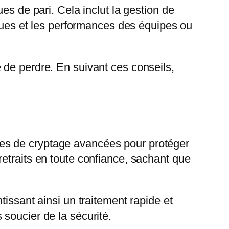
es de pari. Cela inclut la gestion de
iques et les performances des équipes ou
 de perdre. En suivant ces conseils,
ogies de cryptage avancées pour protéger
etraits en toute confiance, sachant que
issant ainsi un traitement rapide et
soucier de la sécurité.