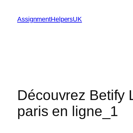
Skip
to
AssignmentHelpersUK
content
Découvrez Betify 
paris en ligne_1