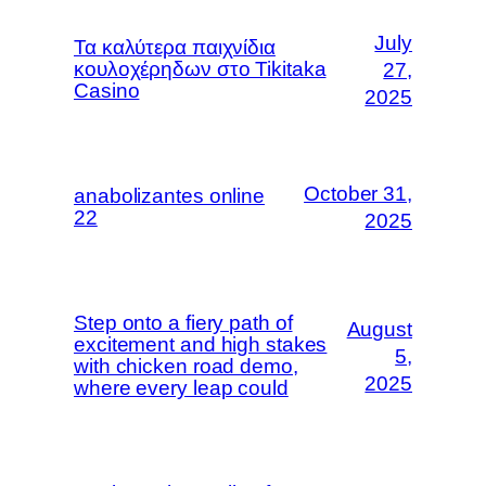
July
Τα καλύτερα παιχνίδια
κουλοχέρηδων στο Tikitaka
27,
Casino
2025
October 31,
ana­bo­lizan­tes onli­ne
22
2025
Step onto a fiery path of
August
excitement and high stakes
5,
with chicken road demo,
2025
where every leap could