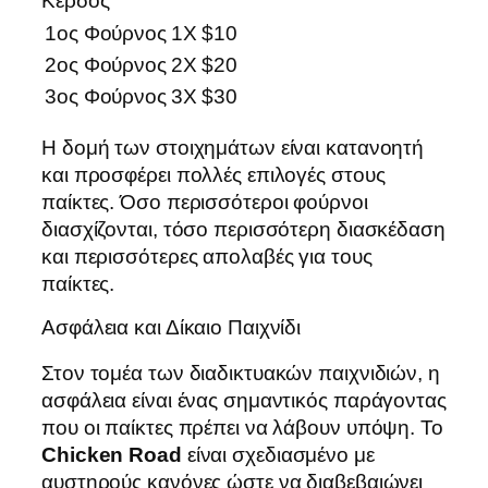
Κέρδος
1ος Φούρνος
1Χ
$10
2ος Φούρνος
2Χ
$20
3ος Φούρνος
3Χ
$30
Η δομή των στοιχημάτων είναι κατανοητή
και προσφέρει πολλές επιλογές στους
παίκτες. Όσο περισσότεροι φούρνοι
διασχίζονται, τόσο περισσότερη διασκέδαση
και περισσότερες απολαβές για τους
παίκτες.
Ασφάλεια και Δίκαιο Παιχνίδι
Στον τομέα των διαδικτυακών παιχνιδιών, η
ασφάλεια είναι ένας σημαντικός παράγοντας
που οι παίκτες πρέπει να λάβουν υπόψη. Το
Chicken Road
είναι σχεδιασμένο με
αυστηρούς κανόνες ώστε να διαβεβαιώνει