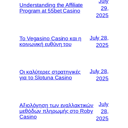
July
Understanding the Affiliate
29,
Program at 55bet Casino
2025
July 28,
Το Vegasino Casino και η
κοινωνική ευθύνη του
2025
July 28,
Οι καλύτερες στρατηγικές
για το Slotuna Casino
2025
July
Αξιολόγηση των εναλλακτικών
μεθόδων πληρωμής στο Roby
28,
Casino
2025