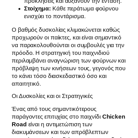
προκλήσεις και αυξάνουν την ένταση.
Στοίχημα:
Κάθε περάτωμα φούρνου
ενισχύει το ποντάρισμα.
Ο βαθμός δυσκολίας κλιμακώνεται καθώς
προχωρούν οι παίκτες, και είναι σημαντικό
να παρακολουθούνται οι συμβουλές για την
πρόοδο. Η στρατηγική του παιχνιδιού
περιλαμβάνει αναγνώριση των φούρνων και
πρόβλεψη των κινήσεων τους, γεγονός που
το κάνει τόσο διασκεδαστικό όσο και
απαιτητικό.
Οι Δυσκολίες και οι Στρατηγικές
Ένας από τους σημαντικότερους
παράγοντες επιτυχίας στο παιχνίδι
Chicken
Road
είναι η αντιμετώπιση των
διακυμάνσεων και των απρόβλεπτων