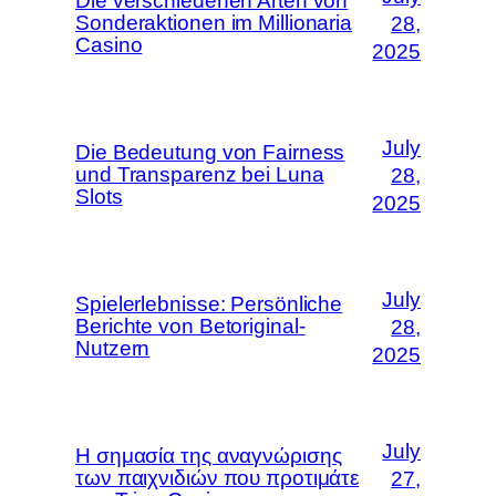
Die verschiedenen Arten von
Sonderaktionen im Millionaria
28,
Casino
2025
July
Die Bedeutung von Fairness
und Transparenz bei Luna
28,
Slots
2025
July
Spielerlebnisse: Persönliche
Berichte von Betoriginal-
28,
Nutzern
2025
July
Η σημασία της αναγνώρισης
των παιχνιδιών που προτιμάτε
27,