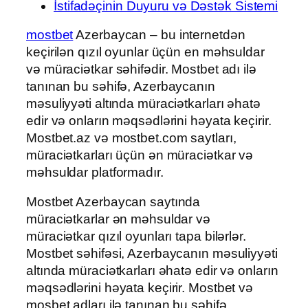
İstifadəçinin Duyuru və Dəstək Sistemi
mostbet
Azerbaycan – bu internetdən
keçirilən qızıl oyunlar üçün en məhsuldar
və müraciətkar səhifədir. Mostbet adı ilə
tanınan bu səhifə, Azerbaycanın
məsuliyyəti altında müraciətkarları əhatə
edir və onların məqsədlərini həyata keçirir.
Mostbet.az və mostbet.com saytları,
müraciətkarları üçün ən müraciətkar və
məhsuldar platformadır.
Mostbet Azerbaycan saytında
müraciətkarlar ən məhsuldar və
müraciətkar qızıl oyunları tapa bilərlər.
Mostbet səhifəsi, Azerbaycanın məsuliyyəti
altında müraciətkarları əhatə edir və onların
məqsədlərini həyata keçirir. Mostbet və
mosbet adları ilə tanınan bu səhifə,