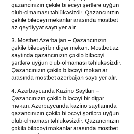
qazancınızın çəkilə biləcəyi şərtlərə uyğun
olub-olmaması təhlükəsizdir. Qazancınızın
çəkilə biləcəyi məkanlar arasında mostbet
az qeydiyyat saytı yer alır.
3. Mostbet Azerbaijan – Qazancınızın
çəkilə biləcəyi bir digər məkan. Mostbet.az
saytında qazancınızın çəkilə biləcəyi
şərtlərə uyğun olub-olmaması təhlükəsizdir.
Qazancınızın çəkilə biləcəyi məkanlar
arasında mostbet azerbaijan saytı yer alır.
4. Azerbaycanda Kazino Saytları –
Qazancınızın çəkilə biləcəyi bir digər
məkan. Azerbaycanda kazino saytlarında
qazancınızın çəkilə biləcəyi şərtlərə uyğun
olub-olmaması təhlükəsizdir. Qazancınızın
çəkilə biləcəyi məkanlar arasında mostbet