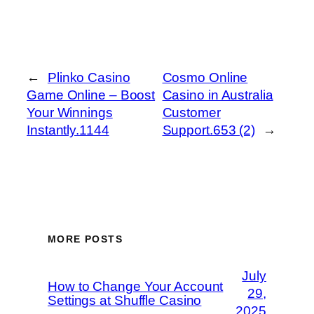
←
Plinko Casino
Cosmo Online
Game Online – Boost
Casino in Australia
Your Winnings
Customer
Instantly.1144
Support.653 (2)
→
MORE POSTS
July
How to Change Your Account
29,
Settings at Shuffle Casino
2025