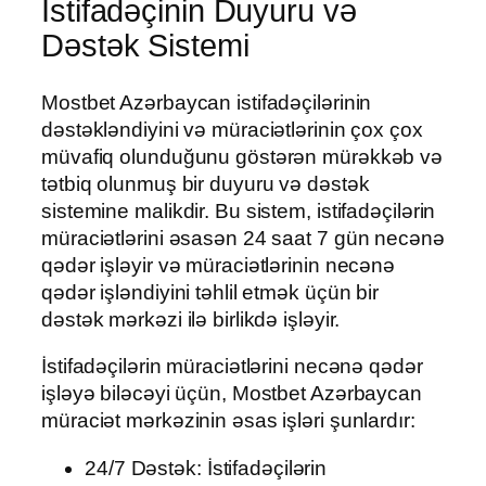
İstifadəçinin Duyuru və
Dəstək Sistemi
Mostbet Azərbaycan istifadəçilərinin
dəstəkləndiyini və müraciətlərinin çox çox
müvafiq olunduğunu göstərən mürəkkəb və
tətbiq olunmuş bir duyuru və dəstək
sistemine malikdir. Bu sistem, istifadəçilərin
müraciətlərini əsasən 24 saat 7 gün necənə
qədər işləyir və müraciətlərinin necənə
qədər işləndiyini təhlil etmək üçün bir
dəstək mərkəzi ilə birlikdə işləyir.
İstifadəçilərin müraciətlərini necənə qədər
işləyə biləcəyi üçün, Mostbet Azərbaycan
müraciət mərkəzinin əsas işləri şunlardır:
24/7 Dəstək: İstifadəçilərin