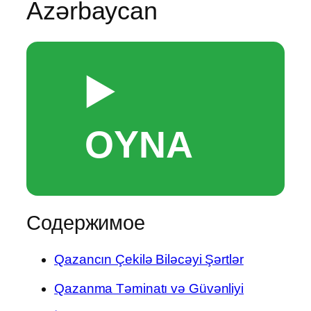
Azərbaycan
▶️
OYNA
Содержимое
Qazancın Çekilə Biləcəyi Şərtlər
Qazanma Təminatı və Güvənliyi