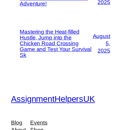
2025
Adventure!
Mastering the Heat-filled
August
Hustle, Jump into the
Chicken Road Crossing
5,
Game and Test Your Survival
2025
Sk
AssignmentHelpersUK
Blog
Events
About
Shop