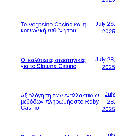
July 28,
Το Vegasino Casino και η
κοινωνική ευθύνη του
2025
July 28,
Οι καλύτερες στρατηγικές
για το Slotuna Casino
2025
July
Αξιολόγηση των εναλλακτικών
μεθόδων πληρωμής στο Roby
28,
Casino
2025
July