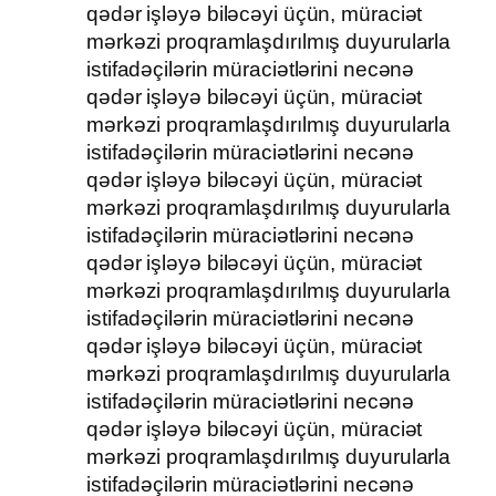
qədər işləyə biləcəyi üçün, müraciət
mərkəzi proqramlaşdırılmış duyurularla
istifadəçilərin müraciətlərini necənə
qədər işləyə biləcəyi üçün, müraciət
mərkəzi proqramlaşdırılmış duyurularla
istifadəçilərin müraciətlərini necənə
qədər işləyə biləcəyi üçün, müraciət
mərkəzi proqramlaşdırılmış duyurularla
istifadəçilərin müraciətlərini necənə
qədər işləyə biləcəyi üçün, müraciət
mərkəzi proqramlaşdırılmış duyurularla
istifadəçilərin müraciətlərini necənə
qədər işləyə biləcəyi üçün, müraciət
mərkəzi proqramlaşdırılmış duyurularla
istifadəçilərin müraciətlərini necənə
qədər işləyə biləcəyi üçün, müraciət
mərkəzi proqramlaşdırılmış duyurularla
istifadəçilərin müraciətlərini necənə