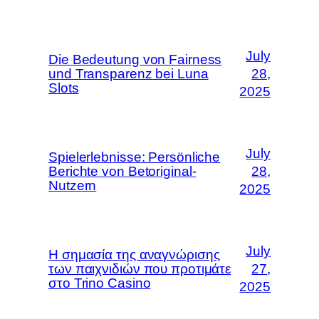
July
Die Bedeutung von Fairness
und Transparenz bei Luna
28,
Slots
2025
July
Spielerlebnisse: Persönliche
Berichte von Betoriginal-
28,
Nutzern
2025
July
Η σημασία της αναγνώρισης
των παιχνιδιών που προτιμάτε
27,
στο Trino Casino
2025