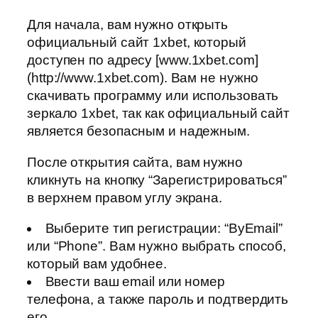
Для начала, вам нужно открыть
официальный сайт 1хbet, который
доступен по адресу [www.1xbet.com]
(http://www.1xbet.com). Вам не нужно
скачивать программу или использовать
зеркало 1хbet, так как официальный сайт
является безопасным и надежным.
После открытия сайта, вам нужно
кликнуть на кнопку “Зарегистрироваться”
в верхнем правом углу экрана.
Выберите тип регистрации: “ByEmail”
или “Phone”. Вам нужно выбрать способ,
который вам удобнее.
Ввести ваш email или номер
телефона, а также пароль и подтвердить
его.