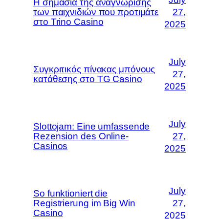
Η σημασία της αναγνώρισης
των παιχνιδιών που προτιμάτε
27,
στο Trino Casino
2025
July
Συγκριτικός πίνακας μπόνους
27,
κατάθεσης στο TG Casino
2025
July
Slottojam: Eine umfassende
Rezension des Online-
27,
Casinos
2025
July
So funktioniert die
Registrierung im Big Win
27,
Casino
2025