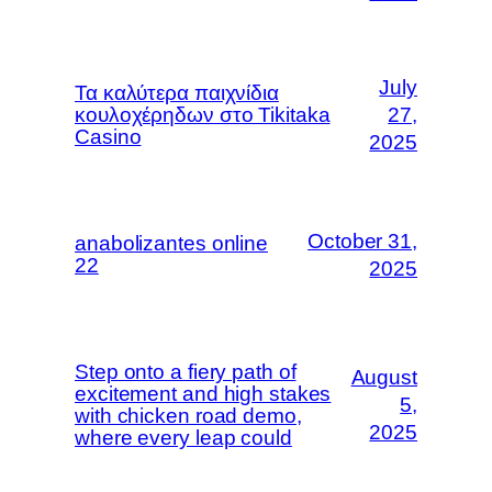
July
Τα καλύτερα παιχνίδια
κουλοχέρηδων στο Tikitaka
27,
Casino
2025
October 31,
ana­bo­lizan­tes onli­ne
22
2025
Step onto a fiery path of
August
excitement and high stakes
5,
with chicken road demo,
2025
where every leap could