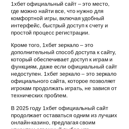
1хбет официальный сайт – это место,
где можно найти все, что нужно для
комфортной игры, включая удобный
интерфейс, быстрый доступ к счету и
простой процесс регистрации.
Кроме того, 1хбет зеркало – это
дополнительный способ доступа к сайту,
который обеспечивает доступ к играм и
функциям, даже если официальный сайт
недоступен. 1хбет зеркало – это зеркало
официального сайта, которое позволяет
игрокам продолжать играть, не завися от
технических проблем.
В 2025 году 1хбет официальный сайт
продолжает оставаться одним из лучших
онлайн-казино, предлагая своим