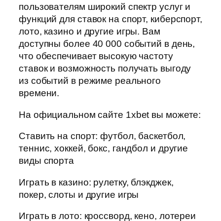
пользователям широкий спектр услуг и
функций для ставок на спорт, киберспорт,
лото, казино и другие игры. Вам
доступны более 40 000 событий в день,
что обеспечивает высокую частоту
ставок и возможность получать выгоду
из событий в режиме реального
времени.
На официальном сайте 1хbet вы можете:
Ставить на спорт: футбол, баскетбол,
теннис, хоккей, бокс, гандбол и другие
виды спорта
Играть в казино: рулетку, блэкджек,
покер, слоты и другие игры
Играть в лото: кроссворд, кено, лотереи