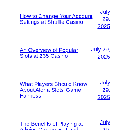
July
How to Change Your Account
29,
Settings at Shuffle Casino
2025
July 29,
An Overview of Popular
Slots at 235 Casino
2025
July
What Players Should Know
About Aloha Slots’ Game
29,
Fairness
2025
July
The Benefits of Playing at
Allwins Casino vs. Land-
29,