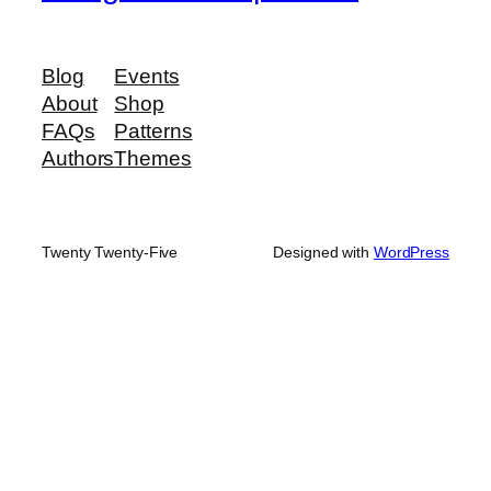
Blog
Events
About
Shop
FAQs
Patterns
Authors
Themes
Twenty Twenty-Five
Designed with
WordPress