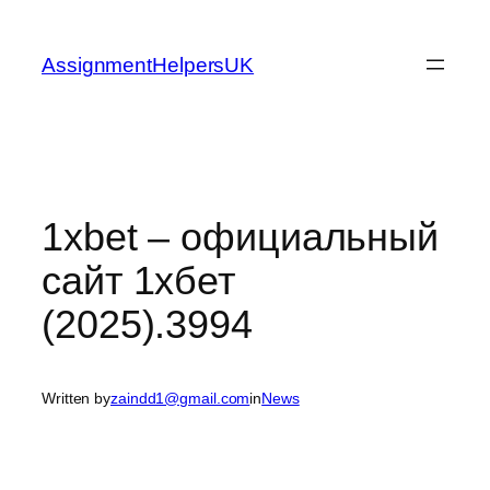
Skip
to
AssignmentHelpersUK
content
1xbet – официальный
сайт 1хбет
(2025).3994
Written by
zaindd1@gmail.com
in
News