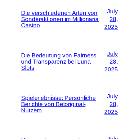
July
Die verschiedenen Arten von
Sonderaktionen im Millionaria
28,
Casino
2025
July
Die Bedeutung von Fairness
und Transparenz bei Luna
28,
Slots
2025
July
Spielerlebnisse: Persönliche
Berichte von Betoriginal-
28,
Nutzern
2025
July