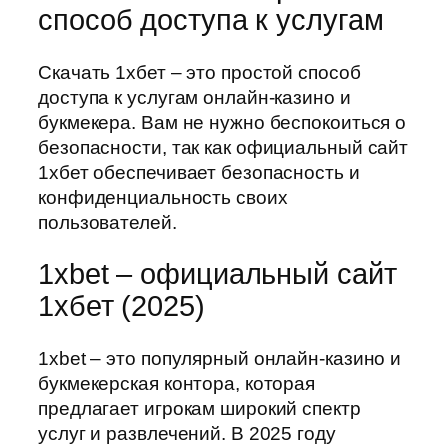
способ доступа к услугам
Скачать 1хбет – это простой способ
доступа к услугам онлайн-казино и
букмекера. Вам не нужно беспокоиться о
безопасности, так как официальный сайт
1хбет обеспечивает безопасность и
конфиденциальность своих
пользователей.
1xbet – официальный сайт
1хбет (2025)
1xbet – это популярный онлайн-казино и
букмекерская контора, которая
предлагает игрокам широкий спектр
услуг и развлечений. В 2025 году