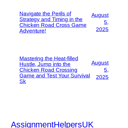
Navigate the Perils of
August
Strategy and Timing in the
5,
Chicken Road Cross Game
2025
Adventure!
Mastering the Heat-filled
August
Hustle, Jump into the
Chicken Road Crossing
5,
Game and Test Your Survival
2025
Sk
AssignmentHelpersUK