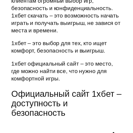
клиентам огромный выбор игр,
безопасность и конфиденциальность.
1хбет скачать – это возможность начать
играть и получать выигрыш, не завися от
места и времени.
1хбет – это выбор для тех, кто ищет
комфорт, безопасность и выигрыш.
1хбет официальный сайт – это место,
где можно найти все, что нужно для
комфортной игры.
Официальный сайт 1хбет –
доступность и
безопасность
•