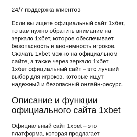
24/7 поддержка клиентов
Если вы ищете официальный сайт 1хбет,
то вам нужно обратить внимание на
зеркало 1хбет, которое обеспечивает
безопасность и анонимность игроков.
Скачать 1xbet можно на официальном
сайте, а также через зеркало 1хбет.
1хбет официальный сайт – это лучший
выбор для игроков, которые ищут
надежный и безопасный онлайн-ресурс.
Описание и функции
официального сайта 1хbet
Официальный сайт 1хbet – это
платформа, которая предлагает