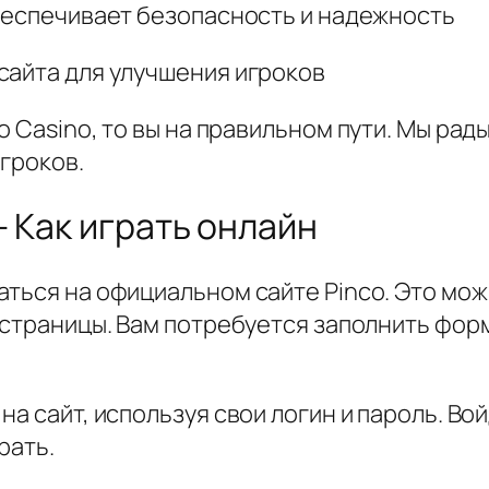
обеспечивает безопасность и надежность
сайта для улучшения игроков
 Casino, то вы на правильном пути. Мы рады
гроков.
 Как играть онлайн
ться на официальном сайте Pinco. Это можн
 страницы. Вам потребуется заполнить форм
а сайт, используя свои логин и пароль. Вой
рать.