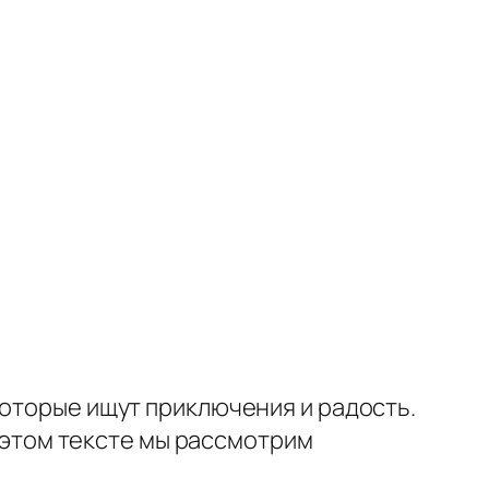
которые ищут приключения и радость.
В этом тексте мы рассмотрим