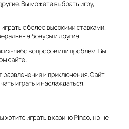
другие. Вы можете выбрать игру,
 играть с более высокими ставками.
феральные бонусы и другие.
аких-либо вопросов или проблем. Вы
ом сайте.
ут развлечения и приключения. Сайт
чать играть и наслаждаться.
 хотите играть в казино Pinco, но не