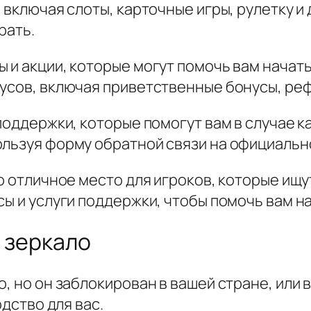
 включая слоты, карточные игры, рулетку и 
рать.
 и акции, которые могут помочь вам начать
нусов, включая приветственные бонусы, ре
 поддержки, которые помогут вам в случае к
ользуя форму обратной связи на официальн
то отличное место для игроков, которые ищ
сы и услуги поддержки, чтобы помочь вам на
и зеркало
, но он заблокирован в вашей стране, или вы
одство для вас.