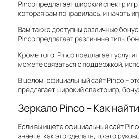
Pinco предлагает широкий спектр игр,
которая вам понравилась, и начать иг
Вам также доступны различные бонусы
Pinco предлагает различные типы бо
Кроме того, Pinco предлагает услуги
можете связаться с поддержкой, исп
В целом, официальный сайт Pinco – э
предлагает широкий спектр игр, бону
Зеркало Pinco – Как найт
Если вы ищете официальный сайт Pinco
знаете, как это сделать, то это руков